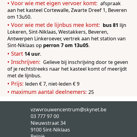
afspraak
aan het kasteel Cortewalle, Zwarte Dreef 1, Beveren
om 13u50.
bus 81
lijn
Lokeren, Sint-Niklaas, Westakkers, Beveren,
Antwerpen Linkeroever, vertrek aan het station van
Sint-Niklaas op
perron 7 om 13u05
.
14 uur
.
Gelieve bij inschrijving door te geven
of je rechtstreeks naar het kasteel komt of meerijdt
met de lijnbus.
leden € 7, niet-leden € 9
25
vzwvrouwencentrum@skynet.be
03 777 97 00
Nieuwstraat 34
9100
Sint-Niklaas
België