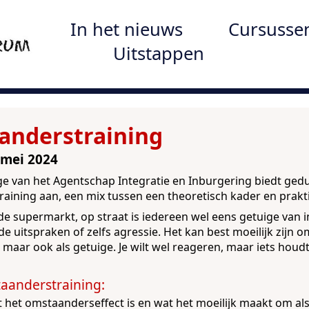
In het nieuws
Cursusse
Uitstappen
anderstraining
mei 2024
e van het Agentschap Integratie en Inburgering biedt gedu
aining aan, een mix tussen een theoretisch kader en prakti
de supermarkt, op straat is iedereen wel eens getuige van in
e uitspraken of zelfs agressie. Het kan best moeilijk zijn o
r, maar ook als getuige. Je wilt wel reageren, maar iets houdt
t het omstaanderseffect is en wat het moeilijk maakt om a