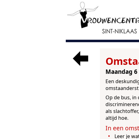
Omsta
Maandag 6 
Een deskundig
omstaanderstr
Op de bus, in 
discriminerend
als slachtoffe
altijd hoe.
Leer je wa