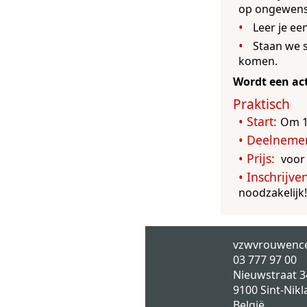
op ongewens
Leer je ee
Staan we st
komen.
Wordt een ac
Om 1
voor 
noodzakelijk
vzwvrouwenc
03 777 97 00
Nieuwstraat 3
9100
Sint-Nikl
België