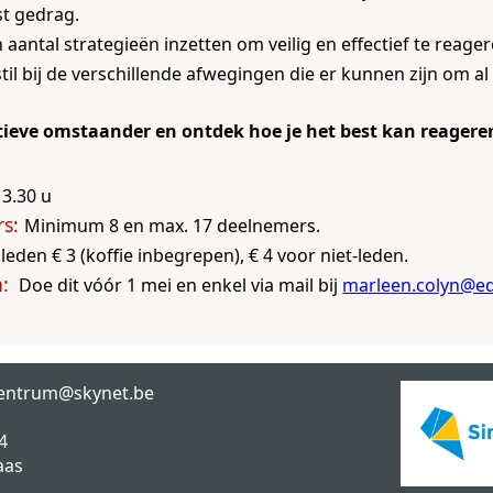
t gedrag.
n aantal strategieën inzetten om veilig en effectief te rea
il bij de verschillende afwegingen die er kunnen zijn om al
tieve omstaander en ontdek hoe je het best kan reagere
3.30 u
Minimum 8 en max. 17 deelnemers.
leden € 3 (koffie inbegrepen), € 4 voor niet-leden.
Doe dit vóór 1 mei en enkel via mail bij
marleen.colyn@e
!
entrum@skynet.be
4
aas